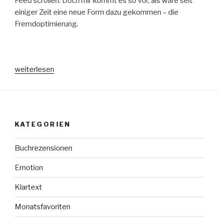
Feed scrollen. Doch mir kommt es so vor, als wäre seit
einiger Zeit eine neue Form dazu gekommen – die
Fremdoptimierung.
„Fremdoptimierung“
weiterlesen
KATEGORIEN
Buchrezensionen
Emotion
Klartext
Monatsfavoriten