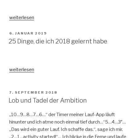
„Angekommen“
weiterlesen
VERÖFFENTLICHT
6. JANUAR 2019
AM
25 Dinge, die ich 2018 gelernt habe
„25
weiterlesen
Dinge,
die
ich
VERÖFFENTLICHT
7. SEPTEMBER 2018
AM
2018
Lob und Tadel der Ambition
gelernt
habe“
„10…9…8…7…6…“ der Timer meiner Lauf-App läuft
hinunter und ich atme noch einmal tief durch…“5…4…3″…
„Das wird ein guter Lauf. Ich schaffe das.“, sage ich mir.
„2…1…activity started!“… Ich blicke in die Ferne und laufe