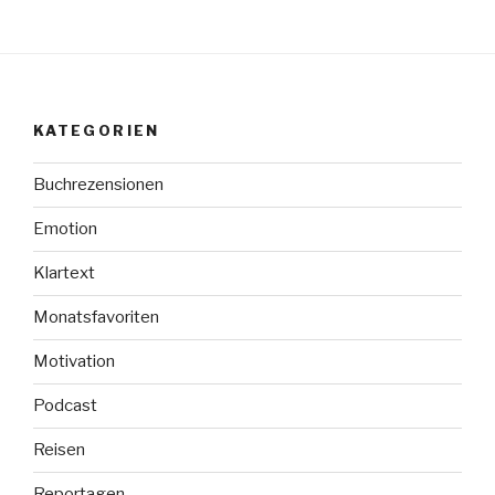
you
said
tomorrow.““
KATEGORIEN
Buchrezensionen
Emotion
Klartext
Monatsfavoriten
Motivation
Podcast
Reisen
Reportagen