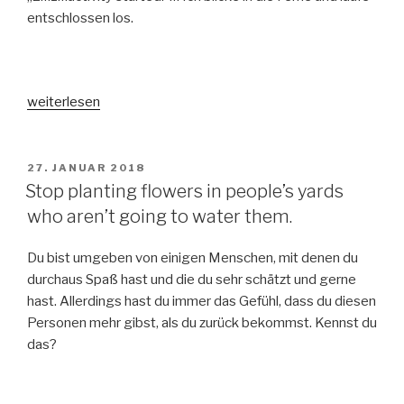
entschlossen los.
„Lob
weiterlesen
und
Tadel
der
VERÖFFENTLICHT
27. JANUAR 2018
AM
Ambition“
Stop planting flowers in people’s yards
who aren’t going to water them.
Du bist umgeben von einigen Menschen, mit denen du
durchaus Spaß hast und die du sehr schätzt und gerne
hast. Allerdings hast du immer das Gefühl, dass du diesen
Personen mehr gibst, als du zurück bekommst. Kennst du
das?