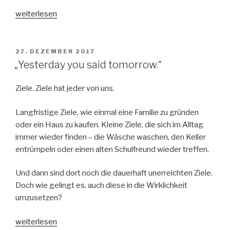
„Stop
weiterlesen
planting
flowers
in
VERÖFFENTLICHT
27. DEZEMBER 2017
AM
people’s
„Yesterday you said tomorrow.“
yards
who
Ziele. Ziele hat jeder von uns.
aren’t
going
Langfristige Ziele, wie einmal eine Familie zu gründen
to
oder ein Haus zu kaufen. Kleine Ziele, die sich im Alltag
water
immer wieder finden – die Wäsche waschen, den Keller
them.“
entrümpeln oder einen alten Schulfreund wieder treffen.
Und dann sind dort noch die dauerhaft unerreichten Ziele.
Doch wie gelingt es, auch diese in die Wirklichkeit
umzusetzen?
„„Yesterday
weiterlesen