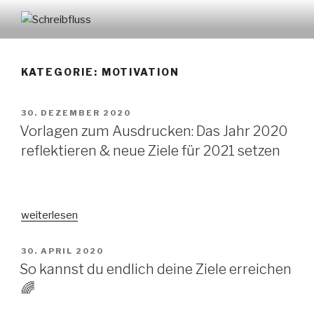
Zum
Inhalt
SCHREIBFLUSS
springen
KATEGORIE:
MOTIVATION
VERÖFFENTLICHT
30. DEZEMBER 2020
AM
Vorlagen zum Ausdrucken: Das Jahr 2020
reflektieren & neue Ziele für 2021 setzen
„Vorlagen
weiterlesen
zum
Ausdrucken:
VERÖFFENTLICHT
30. APRIL 2020
AM
Das
So kannst du endlich deine Ziele erreichen
Jahr
🌈
2020