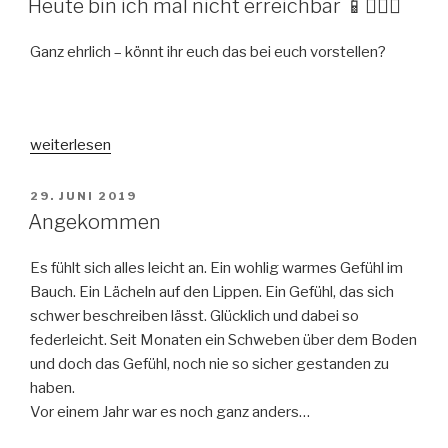
endlich
Heute bin ich mal nicht erreichbar 📱🙅🏼‍♀️
deine
Ziele
Ganz ehrlich – könnt ihr euch das bei euch vorstellen?
erreichen
🌈“
„Heute
weiterlesen
bin
ich
VERÖFFENTLICHT
29. JUNI 2019
AM
mal
Angekommen
nicht
erreichbar
Es fühlt sich alles leicht an. Ein wohlig warmes Gefühl im
📱
Bauch. Ein Lächeln auf den Lippen. Ein Gefühl, das sich
🙅🏼‍♀️“
schwer beschreiben lässt. Glücklich und dabei so
federleicht. Seit Monaten ein Schweben über dem Boden
und doch das Gefühl, noch nie so sicher gestanden zu
haben.
Vor einem Jahr war es noch ganz anders…