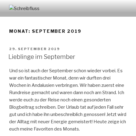
Zum
Inhalt
SCHREIBFLUSS
springen
MONAT:
SEPTEMBER 2019
VERÖFFENTLICHT
29. SEPTEMBER 2019
AM
Lieblinge im September
Und so ist auch der September schon wieder vorbei. Es
war ein fantastischer Monat, denn wir durften drei
Wochen in Andalusien verbringen. Wir haben zuerst eine
Rundreise gemacht und waren dann noch am Strand. Ich
werde euch zu der Reise noch einen gesonderten
Blogbeitrag schreiben. Der Urlaub tat auf jeden Fall sehr
gut und ich habe ihn unbeschreiblich genossen! Jetzt wird
der Alltag mit neuer Energie gemeistert! Heute zeige ich
euch meine Favoriten des Monats.