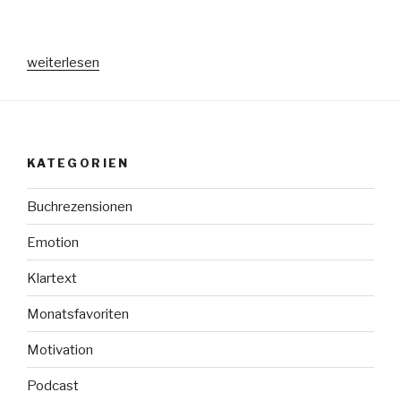
„Lieblinge
weiterlesen
im
September“
KATEGORIEN
Buchrezensionen
Emotion
Klartext
Monatsfavoriten
Motivation
Podcast