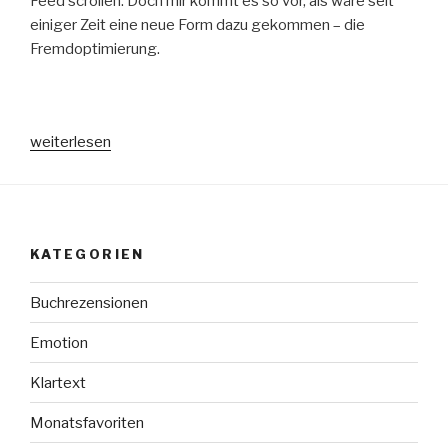
Feed scrollen. Doch mir kommt es so vor, als wäre seit
einiger Zeit eine neue Form dazu gekommen – die
Fremdoptimierung.
„Fremdoptimierung“
weiterlesen
KATEGORIEN
Buchrezensionen
Emotion
Klartext
Monatsfavoriten