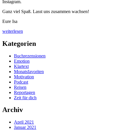
Instagram.
Ganz viel Spaß. Lasst uns zusammen wachsen!
Eure Isa
„Wie
weiterlesen
finde
ich
Kategorien
den
Beruf,
Buchrezensionen
der
Emotion
zu
Klartext
mir
Monatsfavoriten
passt?
Motivation
Interview
Podcast
mit
Reisen
Diplom-
Reportagen
Psychologe
Zeit für dich
Josef
Albers“
Archiv
April 2021
Januar 2021