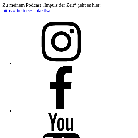
Zu meinem Podcast „Impuls der Zeit“ geht es hier:
https://linktr.ee/_takeitisa_
Isabel
Krämer
auf
Instagram
Schreibfluss
auf
Facebook
Isabel
Krämer
auf
YouTube