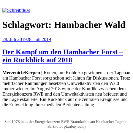
Zum
Inhalt
springen
Schreibfluss
Schlagwort:
Hambacher Wald
Veröffentlicht
28. Juli 2019
28. Juli 2019
am
Der Kampf um den Hambacher Forst –
ein Rückblick auf 2018
Merzenich/Kerpen
|
Roden, um Kohle zu gewinnen – der Tagebau
am Hambacher Forst sorgt schon seit Jahren für Diskussionen. Trotz
mehrfacher Räumungen besetzten Umweltaktivisten den Wald
immer wieder. Im August 2018 wurde der Konflikt zwischen dem
Energiekonzern RWE und den Umweltaktivisten neu befeuert und
die Lage eskalierte. Ein Rückblick auf die zentralen Ereignisse und
die Entwicklung ihrer medialen Berichterstattung.
Seit 1978
baut
der Energiekonzern RWE Braunkohle am Hambacher Tagebau
ab. (Foto: pixabay.com)