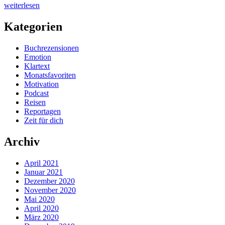
„Der
weiterlesen
Kampf
um
Kategorien
den
Hambacher
Buchrezensionen
Forst
Emotion
–
Klartext
ein
Monatsfavoriten
Rückblick
Motivation
auf
Podcast
2018“
Reisen
Reportagen
Zeit für dich
Archiv
April 2021
Januar 2021
Dezember 2020
November 2020
Mai 2020
April 2020
März 2020