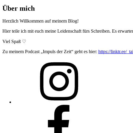
Über mich
Herzlich Willkommen auf meinem Blog!
Hier teile ich mit euch meine Leidenschaft fürs Schreiben. Es erwart
Viel Spaß ♡
Zu meinem Podcast „Impuls der Zeit“ geht es hier:
https://linktr.ee/_t
Isabel
Krämer
auf
Instagram
Schreibfluss
auf
Facebook