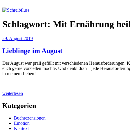
Zum
Inhalt
springen
Schreibfluss
Schlagwort:
Mit Ernährung hei
Veröffentlicht
29. August 2019
am
Lieblinge im August
Der August war prall gefüllt mit verschiedenen Herausforderungen. Kö
euch gerne vorstellen möchte. Und denkt dran – jede Herausforderung
in meinem Leben!
„Lieblinge
weiterlesen
im
August“
Kategorien
Buchrezensionen
Emotion
Klartext