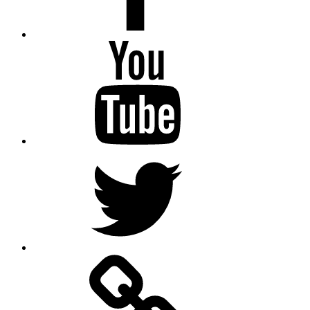
Isabel
Krämer
auf
YouTube
Isabel
Krämer
auf
Twitter
Podcast