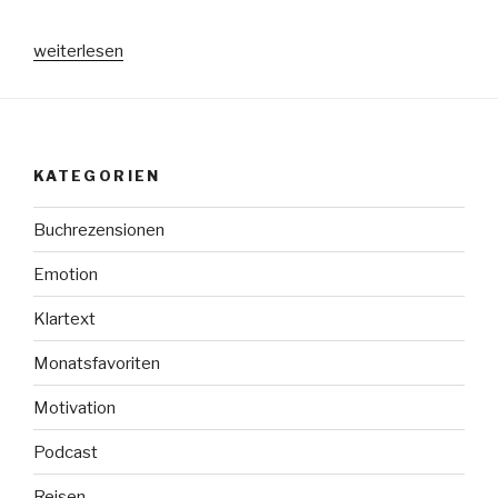
„Lieblinge
weiterlesen
im
November“
KATEGORIEN
Buchrezensionen
Emotion
Klartext
Monatsfavoriten
Motivation
Podcast
Reisen