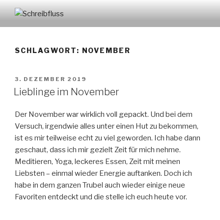
Zum
Inhalt
SCHREIBFLUSS
springen
SCHLAGWORT:
NOVEMBER
VERÖFFENTLICHT
3. DEZEMBER 2019
AM
Lieblinge im November
Der November war wirklich voll gepackt. Und bei dem
Versuch, irgendwie alles unter einen Hut zu bekommen,
ist es mir teilweise echt zu viel geworden. Ich habe dann
geschaut, dass ich mir gezielt Zeit für mich nehme.
Meditieren, Yoga, leckeres Essen, Zeit mit meinen
Liebsten – einmal wieder Energie auftanken. Doch ich
habe in dem ganzen Trubel auch wieder einige neue
Favoriten entdeckt und die stelle ich euch heute vor.