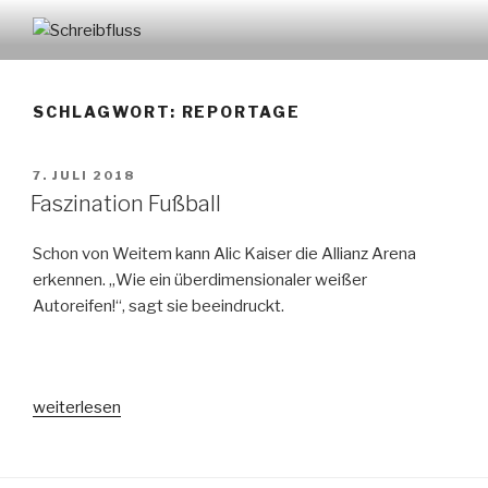
Zum
Inhalt
SCHREIBFLUSS
springen
SCHLAGWORT:
REPORTAGE
VERÖFFENTLICHT
7. JULI 2018
AM
Faszination Fußball
Schon von Weitem kann Alic Kaiser die Allianz Arena
erkennen. „Wie ein überdimensionaler weißer
Autoreifen!“, sagt sie beeindruckt.
„Faszination
weiterlesen
Fußball“