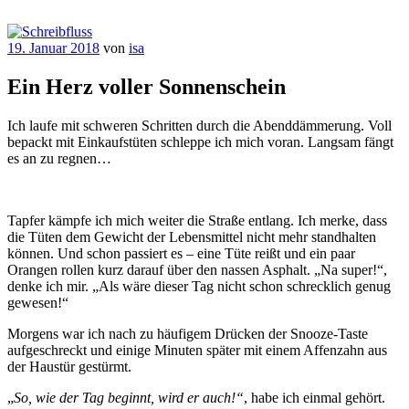
Zum
Inhalt
springen
Veröffentlicht
19. Januar 2018
von
isa
Schreibfluss
am
Ein Herz voller Sonnenschein
Ich laufe mit schweren Schritten durch die Abenddämmerung. Voll
bepackt mit Einkaufstüten schleppe ich mich voran. Langsam fängt
es an zu regnen…
Tapfer kämpfe ich mich weiter die Straße entlang. Ich merke, dass
die Tüten dem Gewicht der Lebensmittel nicht mehr standhalten
können. Und schon passiert es – eine Tüte reißt und ein paar
Orangen rollen kurz darauf über den nassen Asphalt. „Na super!“,
denke ich mir. „Als wäre dieser Tag nicht schon schrecklich genug
gewesen!“
Morgens war ich nach zu häufigem Drücken der Snooze-Taste
aufgeschreckt und einige Minuten später mit einem Affenzahn aus
der Haustür gestürmt.
„
So,
wie der Tag beginnt, wird er auch!“
, habe ich einmal gehört.