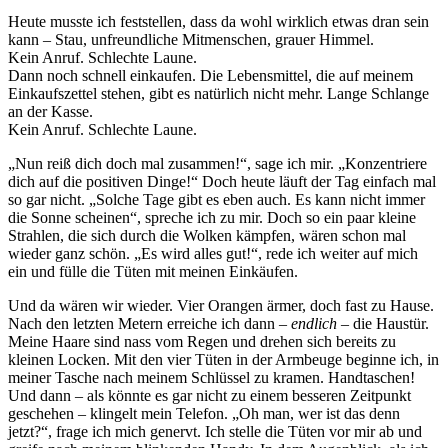
Heute musste ich feststellen, dass da wohl wirklich etwas dran sein
kann – Stau, unfreundliche Mitmenschen, grauer Himmel.
Kein Anruf. Schlechte Laune.
Dann noch schnell einkaufen. Die Lebensmittel, die auf meinem
Einkaufszettel stehen, gibt es natürlich nicht mehr. Lange Schlange
an der Kasse.
Kein Anruf. Schlechte Laune.
„Nun reiß dich doch mal zusammen!“, sage ich mir. „Konzentriere
dich auf die positiven Dinge!“ Doch heute läuft der Tag einfach mal
so gar nicht. „Solche Tage gibt es eben auch. Es kann nicht immer
die Sonne scheinen“, spreche ich zu mir. Doch so ein paar kleine
Strahlen, die sich durch die Wolken kämpfen, wären schon mal
wieder ganz schön. „Es wird alles gut!“, rede ich weiter auf mich
ein und fülle die Tüten mit meinen Einkäufen.
Und da wären wir wieder. Vier Orangen ärmer, doch fast zu Hause.
Nach den letzten Metern erreiche ich dann –
endlich
– die Haustür.
Meine Haare sind nass vom Regen und drehen sich bereits zu
kleinen Locken. Mit den vier Tüten in der Armbeuge beginne ich, in
meiner Tasche nach meinem Schlüssel zu kramen. Handtaschen!
Und dann – als könnte es gar nicht zu einem besseren Zeitpunkt
geschehen – klingelt mein Telefon. „Oh man, wer ist das denn
jetzt?“, frage ich mich genervt. Ich stelle die Tüten vor mir ab und