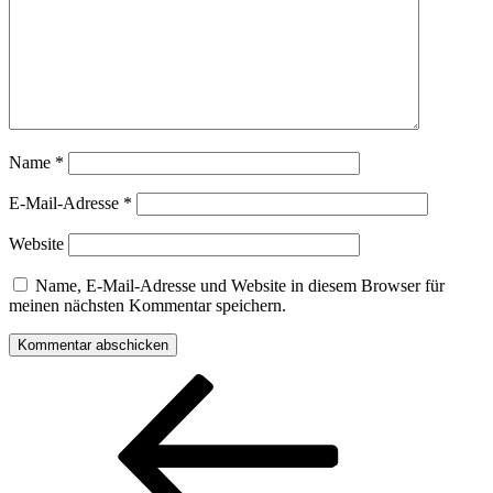
Name
*
E-Mail-Adresse
*
Website
Name, E-Mail-Adresse und Website in diesem Browser für
meinen nächsten Kommentar speichern.
Beitragsnavigation
Vorheriger
Beitrag