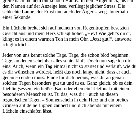
greife nach meinem blinkenden Handy. In dem Augenblick, als ich
den Namen auf der Anzeige lese, verfliegt jeglicher Stress. Die
schlechte Laune, der Frust und auch der Ärger – weg. Innerhalb
einer Sekunde.
Ein Lächeln breitet sich auf meinem von Regentropfen besetzten
Gesicht aus und mein Herz schlägt höher. „Hey! Wie geht’s dir?“,
klingt es in einem warmen Ton in mein Ohr. „Jetzt gut!“, antworte
ich glücklich.
Jeder von uns kennt solche Tage. Tage, die schon blöd beginnen.
Tage, an denen scheinbar alles schief läuft. Doch nun sage ich dir
eins: Auch, wenn ein Tag einmal nicht so startet und verläuft, wie du
es dir wünschen würdest, heißt das noch lange nicht, dass er auch
genau so enden muss. Finde für dich heraus, was dir an genau
solchen Tagen besonders gut tut und tu es. Ganz gleich, ob es dein
Lieblingsessen, ein heißes Bad oder eben ein Telefonat mit einem
besonderen Menschen ist. Tu das, was dir – auch an diesen
regnerischen Tagen – Sonnenschein in dein Herz und ein breites
Grinsen auf deine Lippen zaubert und dich abends mit einem
Lächeln einschlafen lässt.