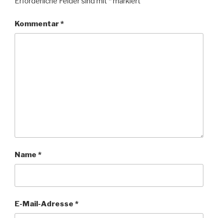
Erforderliche Felder sind mit
*
markiert
Kommentar
*
Name
*
E-Mail-Adresse
*