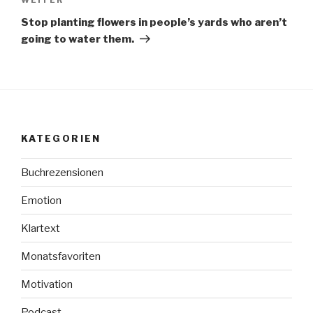
Nächster
Beitrag
Stop planting flowers in people’s yards who aren’t
going to water them.
KATEGORIEN
Buchrezensionen
Emotion
Klartext
Monatsfavoriten
Motivation
Podcast