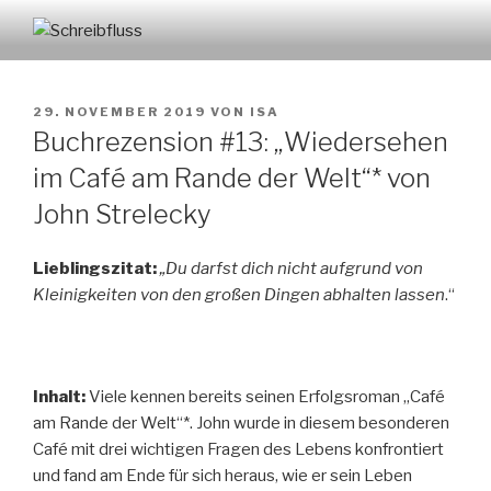
Zum
Inhalt
SCHREIBFLUSS
springen
VERÖFFENTLICHT
29. NOVEMBER 2019
VON
ISA
AM
Buchrezension #13: „Wiedersehen
im Café am Rande der Welt“* von
John Strelecky
Lieblingszitat:
„Du darfst dich nicht aufgrund von
Kleinigkeiten von den großen Dingen abhalten lassen
.“
Inhalt:
Viele kennen bereits seinen Erfolgsroman „Café
am Rande der Welt“*. John wurde in diesem besonderen
Café mit drei wichtigen Fragen des Lebens konfrontiert
und fand am Ende für sich heraus, wie er sein Leben