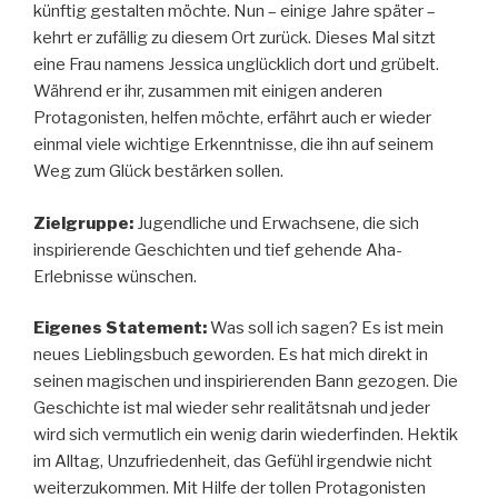
künftig gestalten möchte. Nun – einige Jahre später –
kehrt er zufällig zu diesem Ort zurück. Dieses Mal sitzt
eine Frau namens Jessica unglücklich dort und grübelt.
Während er ihr, zusammen mit einigen anderen
Protagonisten, helfen möchte, erfährt auch er wieder
einmal viele wichtige Erkenntnisse, die ihn auf seinem
Weg zum Glück bestärken sollen.
Zielgruppe:
Jugendliche und Erwachsene, die sich
inspirierende Geschichten und tief gehende Aha-
Erlebnisse wünschen.
Eigenes Statement:
Was soll ich sagen? Es ist mein
neues Lieblingsbuch geworden. Es hat mich direkt in
seinen magischen und inspirierenden Bann gezogen. Die
Geschichte ist mal wieder sehr realitätsnah und jeder
wird sich vermutlich ein wenig darin wiederfinden. Hektik
im Alltag, Unzufriedenheit, das Gefühl irgendwie nicht
weiterzukommen. Mit Hilfe der tollen Protagonisten