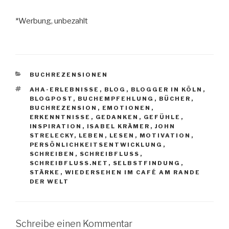
*Werbung, unbezahlt
KATEGORIEN
BUCHREZENSIONEN
SCHLAGWÖRTER
AHA-ERLEBNISSE
,
BLOG
,
BLOGGER IN KÖLN
,
BLOGPOST
,
BUCHEMPFEHLUNG
,
BÜCHER
,
BUCHREZENSION
,
EMOTIONEN
,
ERKENNTNISSE
,
GEDANKEN
,
GEFÜHLE
,
INSPIRATION
,
ISABEL KRÄMER
,
JOHN
STRELECKY
,
LEBEN
,
LESEN
,
MOTIVATION
,
PERSÖNLICHKEITSENTWICKLUNG
,
SCHREIBEN
,
SCHREIBFLUSS
,
SCHREIBFLUSS.NET
,
SELBSTFINDUNG
,
STÄRKE
,
WIEDERSEHEN IM CAFÉ AM RANDE
DER WELT
Schreibe einen Kommentar