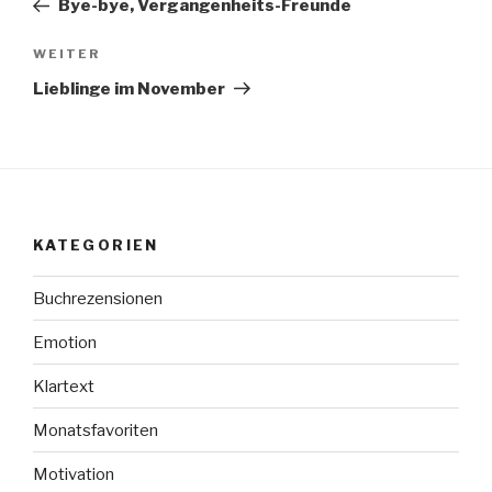
Bye-bye, Vergangenheits-Freunde
Nächster
WEITER
Beitrag
Lieblinge im November
KATEGORIEN
Buchrezensionen
Emotion
Klartext
Monatsfavoriten
Motivation